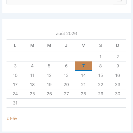
e
c
h
e
r
c
août 2026
h
e
L
M
M
J
V
S
D
r
1
2
:
3
4
5
6
7
8
9
10
11
12
13
14
15
16
17
18
19
20
21
22
23
24
25
26
27
28
29
30
31
« Fév