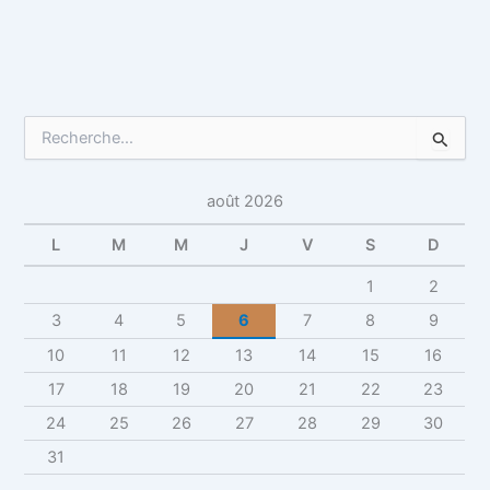
R
e
c
h
août 2026
e
r
L
M
M
J
V
S
D
c
h
1
2
e
3
4
5
6
7
8
9
r
10
11
12
13
14
15
16
:
17
18
19
20
21
22
23
24
25
26
27
28
29
30
31