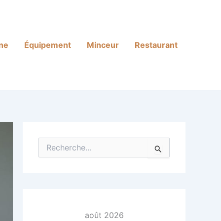
ine
Équipement
Minceur
Restaurant
R
e
c
h
e
r
c
h
août 2026
e