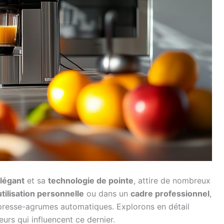
légant
et sa
technologie de pointe
, attire de nombreux
utilisation personnelle
ou dans un
cadre professionnel
,
 presse-agrumes automatiques. Explorons en détail
eurs qui influencent ce dernier.