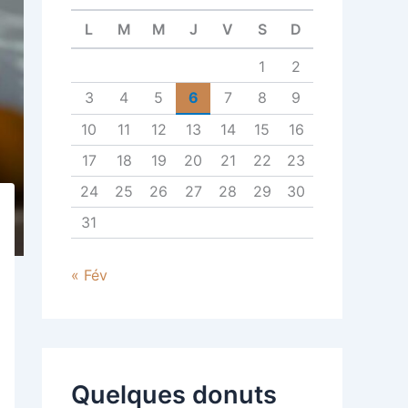
r
L
M
M
J
V
S
D
:
1
2
3
4
5
6
7
8
9
10
11
12
13
14
15
16
17
18
19
20
21
22
23
24
25
26
27
28
29
30
31
« Fév
Quelques donuts