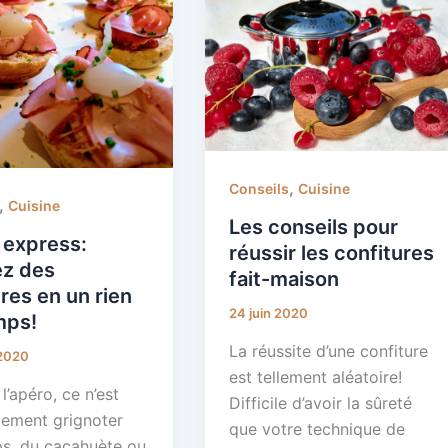
,
Conseils
Cuisine
,
Cuisine
Les conseils pour
 express:
réussir les confitures
ez des
fait-maison
es en un rien
24 juin 2020
mps!
La réussite d’une confiture
 2020
est tellement aléatoire!
l’apéro, ce n’est
Difficile d’avoir la sûreté
lement grignoter
que votre technique de
ps, du cacahuète ou