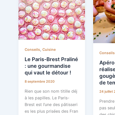
,
Conseils
Cuisine
Conseils
Le Paris-Brest Praliné
Apéro
: une gourmandise
réalis
qui vaut le détour !
gougèr
8 septembre 2020
de te
Rien que son nom titille déj
24 juillet
à les papilles. Le Paris-
Prendre 
Brest est l’une des pâtisseri
pas seu
es les plus prisées des Fran
des chi